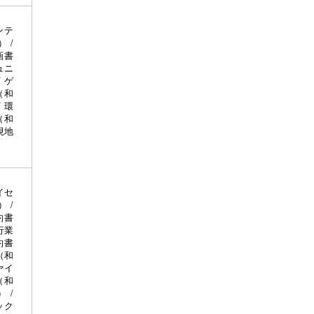
ンテ
 /
画書
ュニ
 ゲ
（和
 環
（和
現地
イセ
 /
約書
行業
約書
（和
ァイ
（和
 /
ック