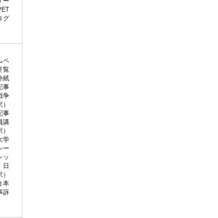
リー
ET
ログ
ムペ
要覧
外紙
記事
戦争
訳）
記事
員講
訳）
大学
レー
レッ
 日
訳）
台本
事訴