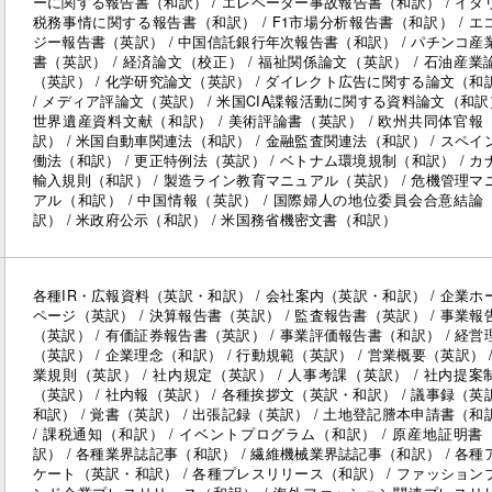
ーに関する報告書（和訳） / エレベーター事故報告書（和訳） / イタ
税務事情に関する報告書（和訳） / F1市場分析報告書（和訳） / エ
ジー報告書（英訳） / 中国信託銀行年次報告書（和訳） / パチンコ産
書（英訳） / 経済論文（校正） / 福祉関係論文（英訳） / 石油産業
（英訳） / 化学研究論文（英訳） / ダイレクト広告に関する論文（和
/ メディア評論文（英訳） / 米国CIA諜報活動に関する資料論文（和訳）
世界遺産資料文献（和訳） / 美術評論書（英訳） / 欧州共同体官報
訳） / 米国自動車関連法（和訳） / 金融監査関連法（和訳） / スペイ
働法（和訳） / 更正特例法（英訳） / ベトナム環境規制（和訳） / カ
輸入規則（和訳） / 製造ライン教育マニュアル（英訳） / 危機管理マ
アル（和訳） / 中国情報（英訳） / 国際婦人の地位委員会合意結論
訳） / 米政府公示（和訳） / 米国務省機密文書（和訳）
各種IR・広報資料（英訳・和訳） / 会社案内（英訳・和訳） / 企業ホ
ページ（英訳） / 決算報告書（英訳） / 監査報告書（英訳） / 事業報
（英訳） / 有価証券報告書（英訳） / 事業評価報告書（和訳） / 経営
（英訳） / 企業理念（和訳） / 行動規範（英訳） / 営業概要（英訳） /
業規則（英訳） / 社内規定（英訳） / 人事考課（英訳） / 社内提案
（英訳） / 社内報（英訳） / 各種挨拶文（英訳・和訳） / 議事録（英
和訳） / 覚書（英訳） / 出張記録（英訳） / 土地登記謄本申請書（和
/ 課税通知（和訳） / イベントプログラム（和訳） / 原産地証明書
訳） / 各種業界誌記事（和訳） / 繊維機械業界誌記事（和訳） / 各種
ケート（英訳・和訳） / 各種プレスリリース（和訳） / ファッション