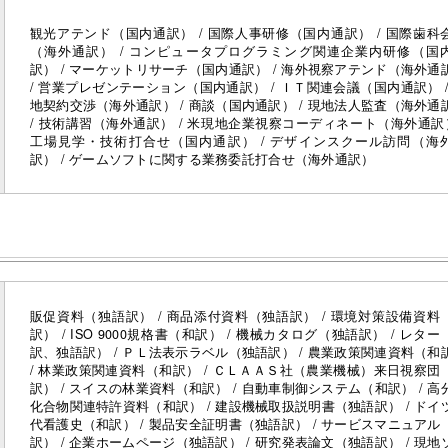
観光アテンド（国内通訳） / 国際人事研修（国内通訳） / 国際歯科
（海外通訳） / コンピュータプログラミング関連企業内研修（国
訳） / マーケットリサーチ（国内通訳） / 海外視察アテンド（海外通
/ 営業プレゼンテーション（国内通訳） / ＩＴ関連会議（国内通訳） /
地契約交渉（海外通訳） / 商談（国内通訳） / 現地法人監査（海外通
/ 技術講習（海外通訳） / 米現地企業視察コーディネート（海外通訳）
工場見学・技術打合せ（国内通訳） / デザインスクール訪問（海
訳） / ゲームソフトに関する業務委託打合せ（海外通訳）
販促資料（独語訳） / 商品添付資料（独語訳） / 環境対策設備資料
訳） / ISO 9000規格書（和訳） / 機械カタログ（独語訳） / レター
訳、独語訳） / ＰＬ法表示ラベル（独語訳） / 農業政策関連資料（和
/ 林業政策関連資料（和訳） / ＣＬＡＡＳ社（農業機械）来日視察団
訳） / スイスの林業資料（和訳） / 自動車制御システム（和訳） / 高
化合物関連特許資料（和訳） / 建設機械取扱説明書（独語訳） / ドイ
代看護史（和訳） / 製品安全証明書（独語訳） / サービスマニュアル
訳） / 企業ホームページ（独語訳） / 研究発表論文（独語訳） / 現地