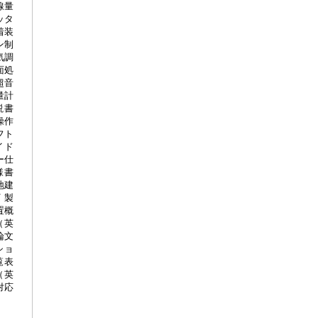
線量
ッタ
着装
ン制
気調
面処
超音
量計
説書
操作
フト
イド
ー仕
様書
地建
 製
置概
（英
論文
ショ
覧表
（英
対応