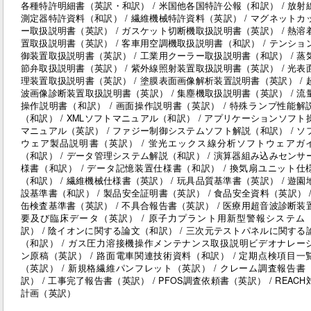
各種特許明細書（英訳・和訳） / 米国他各国特許公報（和訳） / 放射
測定器特許資料（和訳） / 繊維機械特許資料（英訳） / マグネットカ
ー取扱説明書（英訳） / ガスケット切断機取扱説明書（英訳） / 熱溶
置取扱説明書（英訳） / 客車用空調機取扱説明書（和訳） / テンショ
御装置取扱説明書（英訳） / 工業用クーラー取扱説明書（和訳） / 蒸
節弁取扱説明書（英訳） / 紫外線照射装置取扱説明書（英訳） / 光表
理装置取扱説明書（英訳） / 塗膜表面画像解析装置説明書（英訳） / 
波画像診断装置取扱説明書（英訳） / 集塵機取扱説明書（英訳） / 流
操作説明書（和訳） / 画面操作説明書（英訳） / 特殊ランプ性能解
（和訳） / XMLソフトマニュアル（和訳） / アプリケーションソフト
マニュアル（英訳） / ファジー制御システムソフト解説（和訳） / ソ
ウェア製品説明書（英訳） / 蛍光エックス線分析ソフトウェアガ
（和訳） / データ管理システム解説（和訳） / 演算器組み込みセンサ
様書（和訳） / データ記憶装置仕様書（和訳） / 換気扇ユニット仕
（和訳） / 繊維機械仕様書（英訳） / 玩具品質基準書（英訳） / 遊園
設基準書（和訳） / 製品安全証明書（英訳） / 食品安全資料（英訳） /
缶検査基準書（英訳） / 不具合報告書（英訳） / 医療用超音波診断装
要及び臨床データ（英訳） / 原子力プラント用新型警報システム
訳） / 陰イオンに関する論文（和訳） / 三次元テストパネルに関する
（和訳） / ガス圧力溶接機操作メンテナンス取扱説明ビデオナレー
ン原稿（英訳） / 路面電車関連技術資料（和訳） / 定期点検項目一
（英訳） / 新規格繊維パンフレット（英訳） / クレーム調査報告書
訳） / 工事完了報告書（英訳） / PFOS調査依頼書（英訳） / REACH
計画（英訳）