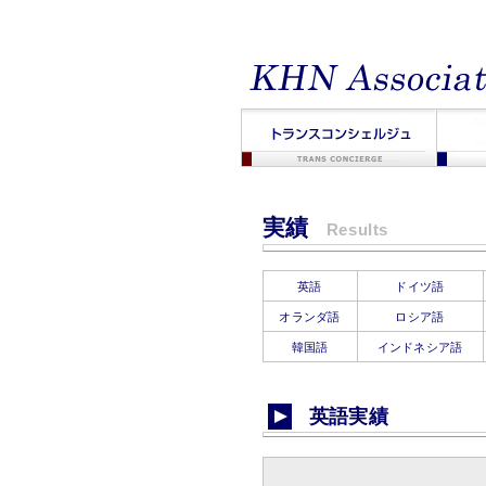
法人向け翻訳・通訳・字幕翻訳編集・海
実績
Results
英語
ドイツ語
オランダ語
ロシア語
韓国語
インドネシア語
英語実績