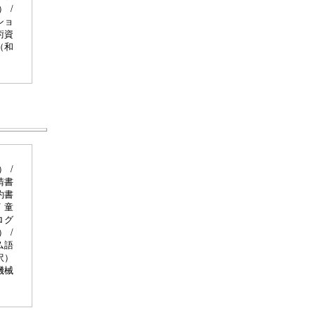
 /
ショ
術資
（和
 /
請書
約書
 童
ログ
 /
仏語
訳）
機械