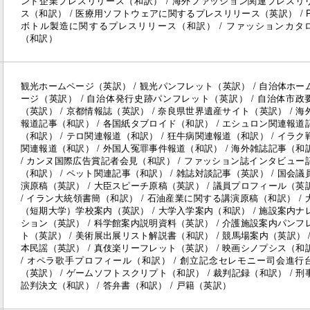
ンド企業プレスリリース（和訳） / 海外ファッション関連プレスリ
ス（和訳） / 医療用ソフトウェアに関するプレスリリース（英訳） / P
ボトル製造に関するプレスリリース（和訳） / ファッションカタ
（和訳）
観光ホームページ（英訳） / 観光パンフレット（英訳） / 自治体ホー
ージ（英訳） / 自治体発行史跡パンフレット（英訳） / 自治体市政
（英訳） / 京都情報誌（英訳） / 奈良県世界遺産サイト（英訳） / 海
報道記事（和訳） / 各国紙タブロイド（和訳） / エシュロン関連報道
（和訳） / テロ関連報道（和訳） / 狂牛病関連報道（和訳） / イラク
関連報道（和訳） / 外国人冤罪事件報道（和訳） / 海外雑誌記事（和
/ カンヌ国際広告賞記者会見（和訳） / ファッション誌インタビュー
（和訳） / ペット関連記事（和訳） / 雑誌対談記事（英訳） / 国会議
演原稿（英訳） / 大臣スピーチ原稿（英訳） / 議員プロフィール（英
/ イラン大統領書簡（和訳） / 石油産業に関する講演原稿（和訳） / 
（短期大学）学校案内（英訳） / 大学入学案内（和訳） / 施設案内ナ
ション（英訳） / 科学館案内説明資料（英訳） / 介護施設案内パンフ
ト（英訳） / 美術展出展リスト解説書（和訳） / 競馬場案内（英訳） /
本民謡（英訳） / 真伎楽リーフレット（英訳） / 映画シノプシス（和
/ オペラ歌手プロフィール（和訳） / 創立記念セレモニー司会進行
（英訳） / ゲームソフトスクリプト（和訳） / 裁判記録（和訳） / 刑
訟判決文（和訳） / 答弁書（和訳） / 戸籍（英訳）