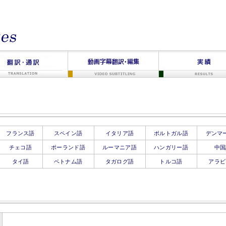
外業務サポートをワンストップ提供。30年の実績と国内外ネットワークで、高品
フランス語
スペイン語
イタリア語
ポルトガル語
デンマ
チェコ語
ポーランド語
ルーマニア語
ハンガリー語
中国
タイ語
ベトナム語
タガログ語
トルコ語
アラビ