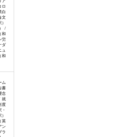
リア
コロ
業白
論文
訳）
 /
（和
ン労
ナダ
ニュ
（和
ーム
告書
理念
 就
制度
訳・
訳）
（英
アン
ブラ