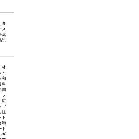
と食
ース
医薬
品説
 林
ウム
（和
資料
米国
 フ
 広
 /
る注
ート
（和
ート
ルギ