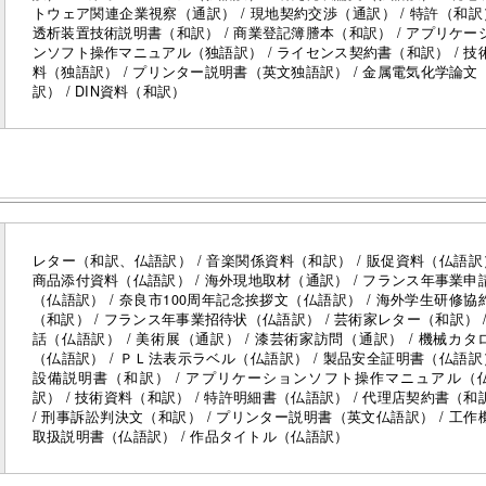
トウェア関連企業視察（通訳） / 現地契約交渉（通訳） / 特許（和訳）
透析装置技術説明書（和訳） / 商業登記簿謄本（和訳） / アプリケー
ンソフト操作マニュアル（独語訳） / ライセンス契約書（和訳） / 技
料（独語訳） / プリンター説明書（英文独語訳） / 金属電気化学論文
訳） / DIN資料（和訳）
レター（和訳、仏語訳） / 音楽関係資料（和訳） / 販促資料（仏語訳）
商品添付資料（仏語訳） / 海外現地取材（通訳） / フランス年事業申
（仏語訳） / 奈良市100周年記念挨拶文（仏語訳） / 海外学生研修協
（和訳） / フランス年事業招待状（仏語訳） / 芸術家レター（和訳） /
話（仏語訳） / 美術展（通訳） / 漆芸術家訪問（通訳） / 機械カタ
（仏語訳） / ＰＬ法表示ラベル（仏語訳） / 製品安全証明書（仏語訳）
設備説明書（和訳） / アプリケーションソフト操作マニュアル（
訳） / 技術資料（和訳） / 特許明細書（仏語訳） / 代理店契約書（和
/ 刑事訴訟判決文（和訳） / プリンター説明書（英文仏語訳） / 工作
取扱説明書（仏語訳） / 作品タイトル（仏語訳）