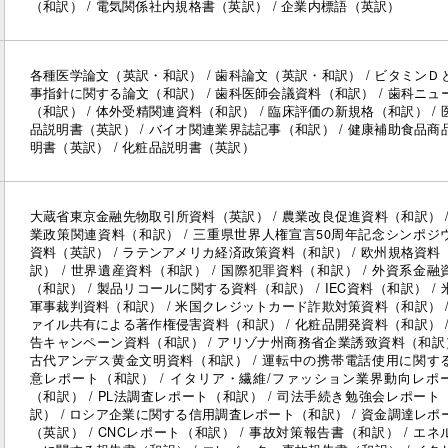
（和訳） / 電気関係社内規格書（英訳） / 企業内標語（英訳）
各種医学論文（英訳・和訳） / 歯科論文（英訳・和訳） / ビタミンＤ
事指針に関する論文（和訳） / 歯科医師会議資料（和訳） / 歯科ニュ
（和訳） / 体外受精関連資料（和訳） / 臨床評価の新規格（和訳） / 
品説明書（英訳） / バイオ関連業界誌記事（和訳） / 健康補助食品商
明書（英訳） / 化粧品説明書（英訳）
大蔵省東京金融先物取引所資料（英訳） / 農業改良促進資料（和訳） /
業政策関連資料（和訳） / 三重県世界人権宣言50周年記念シンポジ
資料（英訳） / ラテンアメリカ経済政策資料（和訳） / 欧州規格資料
訳） / 世界遺産資料（和訳） / 国際犯罪資料（和訳） / 外資系金融
（和訳） / 製品リコールに関する資料（和訳） / IEC資料（和訳） / 
軍事裁判資料（和訳） / 米国クレジットカード詐欺対策資料（和訳） /
ァイル共有による著作権侵害資料（和訳） / 化粧品開発資料（和訳） /
告キャンペーン資料（和訳） / アリゾナ州商務省企業誘致資料（和訳）
古代アンデス黄金文明資料（和訳） / 運転中の携帯電話使用に関す
意レポート（和訳） / イタリア・繊維/ファッション業界動向レポ
（和訳） / PL法調査レポート（和訳） / 司法手続き勉強会レポート
訳） / ロシア企業に関する信用調査レポート（和訳） / 資金調達レポ
（英訳） / CNCレポート（和訳） / 事故対策報告書（和訳） / エネ