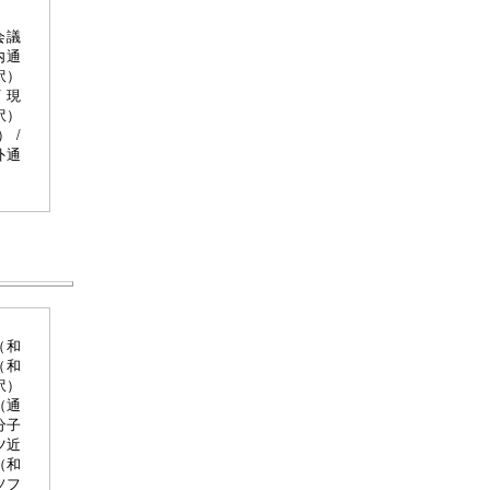
会議
内通
訳）
 現
訳）
 /
外通
（和
（和
訳）
（通
分子
ツ近
（和
ソフ