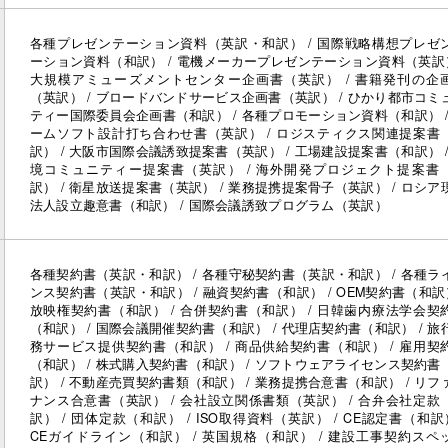
各種プレゼンテーション資料（英訳・和訳） / 国際戦略構想プレゼ
ーション資料（和訳） / 電機メーカープレゼンテーション資料（英訳）
大規模アミューズメントセンター企画書（英訳） / 書籍発刊の企
（英訳） / ブロードバンドサービス企画書（英訳） / ひかり都市コミ
ティー国際委員会企画書（和訳） / 各種プロモーション資料（和訳） /
ームソフト設計打ち合わせ書（英訳） / ロジスティクス関連提案書
訳） / 大阪市国際会議誘致提案書（英訳） / 工場建設提案書（和訳） /
境コミュニティー提案書（英訳） / 海外開発プロジェクト提案書
訳） / 衛星放送提案書（英訳） / 業務提携提案骨子（英訳） / ロシア
法人設立趣意書（和訳） / 国際会議誘致プログラム（英訳）
各種契約書（英訳・和訳） / 各種守秘契約書（英訳・和訳） / 各種ラ
ンス契約書（英訳・和訳） / 融資契約書（和訳） / OEM契約書（和訳）
放映権契約書（和訳） / 合併契約書（和訳） / 日韓歯内療法学会契
（和訳） / 国際会議開催契約書（和訳） / 代理店契約書（和訳） / 旅
務サービス提供契約書（和訳） / 商品供給契約書（和訳） / 雇用契
（和訳） / 株式購入契約書（和訳） / ソフトウェアライセンス契約書
訳） / 不動産売買契約書類（和訳） / 業務提携合意書（和訳） / リフ
ナンス合意書（英訳） / 会社設立関係書類（英訳） / 合弁会社定款
訳） / 団体定款（和訳） / ISO取得資料（英訳） / CE認定書（和訳）
CEガイドライン（和訳） / 英国規格（和訳） / 建設工事契約スペ